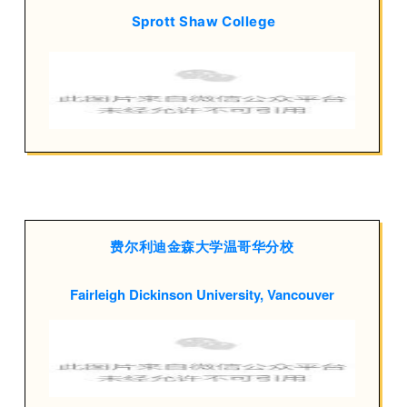
Sprott Shaw College
费尔利迪金森大学温哥华分校
Fairleigh Dickinson University, Vancouver