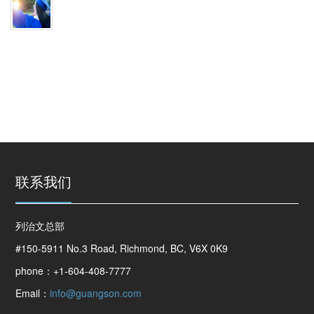
联系我们
列治文总部
#150-5911 No.3 Road, Richmond, BC, V6X 0K9
phone：+1-604-408-7777
Email：
info@guangson.com